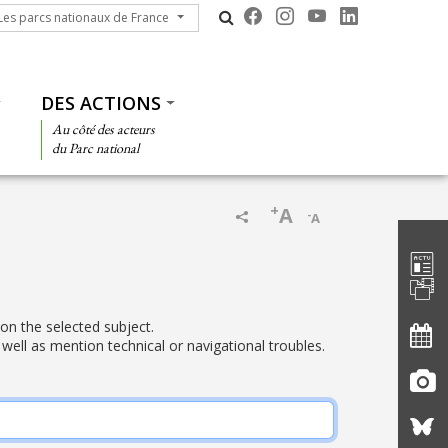
s parcs nationaux de France
Les parcs nationaux de France
DES ACTIONS
Au côté des acteurs
du Parc national
+
A
-
A
Barre d'
 on the selected subject.
well as mention technical or navigational troubles.