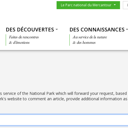
Menu du parc
Le
Le Parc national du Mercantour
Thématiques
DES DÉCOUVERTES
DES CONNAISSANCES
Faites de rencontres
Au service de la nature
& d’émotions
& des hommes
rs service of the National Park which will forward your request, based
rk's website to comment an article, provide additional information as 