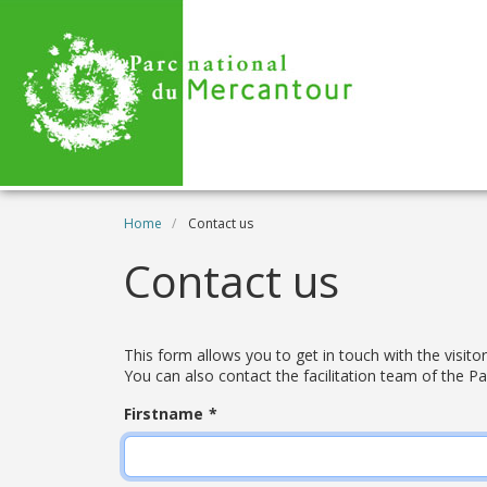
Skip to main content
Breadcrumb
Home
Contact us
Contact us
This form allows you to get in touch with the visito
You can also contact the facilitation team of the Pa
Firstname