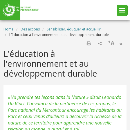
Skip to main content
Breadcrumb
Home
Des actions
Sensibiliser, éduquer et accueillir
L’éducation à l'environnement et au développement durable
+
A
-
A
Print
L’éducation à
l'environnement et au
développement durable
«
Va prendre tes leçons dans la Nature
» disait Leonardo
Da Vinci. Convaincu de la pertinence de ces propos, le
Parc national du Mercantour encourage les habitants du
Parc et ceux venus d'ailleurs à découvrir la richesse de la
nature de ce territoire pour apprendre une nouvelle
relation au monde, à autrui et à soi.