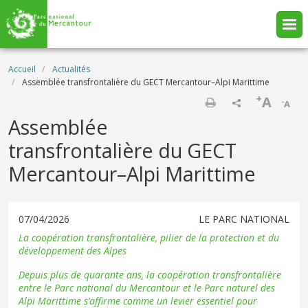
Aller au contenu principal
Fil d'Ariane
Accueil
Actualités
Assemblée transfrontalière du GECT Mercantour–Alpi Marittime
+
A
-
A
Imprimer
Assemblée
transfrontalière du GECT
Mercantour–Alpi Marittime
07/04/2026
LE PARC NATIONAL
La coopération transfrontalière, pilier de la protection et du
développement des Alpes
Depuis plus de quarante ans, la coopération transfrontalière
entre le Parc national du Mercantour et le Parc naturel des
Alpi Marittime s’affirme comme un levier essentiel pour