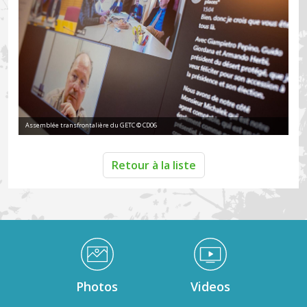
Assemblée transfrontalière du GETC © CD06
Retour à la liste
Médiathèque Footer
Photos
Videos