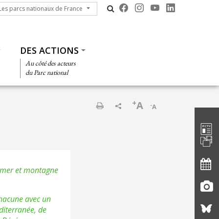
s parcs nationaux de France
Les parcs nationaux de France
DES ACTIONS
Au côté des acteurs
du Parc national
+
A
-
A
Barre d'
Imprimer
e mer et montagne
 chacune avec un
diterranée, de