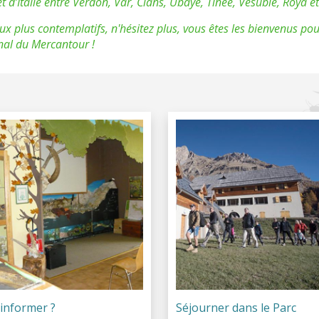
t d’Italie entre Verdon, Var, Cians, Ubaye, Tinée, Vésubie, Roya e
aux plus contemplatifs, n'hésitez plus, vous êtes les bienvenus p
nal du Mercantour !
'informer ?
Séjourner dans le Parc