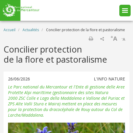
Aller au contenu principal
Fil d'Ariane
Accueil
Actualités
Concilier protection de la flore et pastoralisme
+
A
-
A
Imprimer
Concilier protection
de la flore et pastoralisme
26/06/2026
L'INFO NATURE
Le Parc national du Mercantour et l'Ente di gestione delle Aree
Protette Alpi marittime (gestionnaire des sites Natura
2000 ZSC Colle e Lago della Maddalena e Vallone del Puriac et
ZPS Alte Valli Stura e Maira) mettent en place des mesures
pour la protection du dracocéphale de Rouy autour du Col de
Larche/Maddalena.