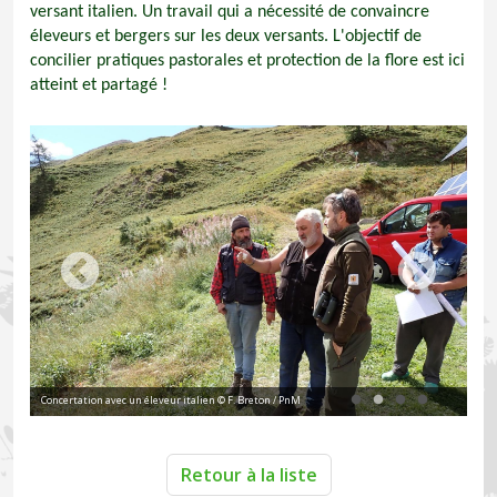
versant italien. Un travail qui a nécessité de convaincre
éleveurs et bergers sur les deux versants. L'objectif de
concilier pratiques pastorales et protection de la flore est ici
atteint et partagé !
Concertation avec un éleveur italien © F. Breton / PnM
Dra
Retour à la liste