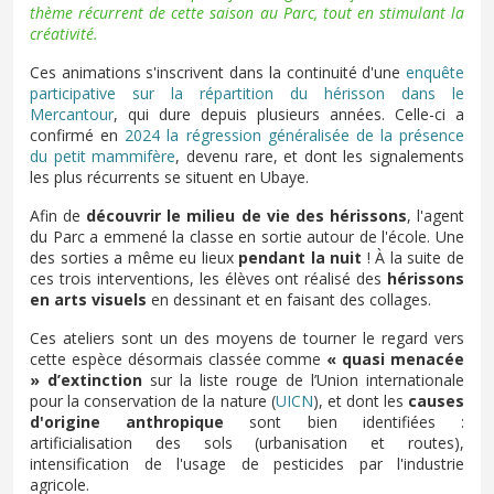
thème récurrent de cette saison au Parc, tout en stimulant la
créativité.
Ces animations s'inscrivent dans la continuité d'une
enquête
participative sur la répartition du hérisson dans le
Mercantour
, qui dure depuis plusieurs années. Celle-ci a
confirmé en
2024 la régression généralisée de la présence
du petit mammifère
, devenu rare, et dont les signalements
les plus récurrents se situent en Ubaye.
Afin de
découvrir le milieu de vie des hérissons
, l'agent
du Parc a emmené la classe en sortie autour de l'école. Une
des sorties a même eu lieux
pendant la nuit
! À la suite de
ces trois interventions, les élèves ont réalisé des
hérissons
en arts visuels
en dessinant et en faisant des collages.
Ces ateliers sont un des moyens de tourner le regard vers
cette espèce désormais classée comme
« quasi menacée
» d’extinction
sur la liste rouge de l’Union internationale
pour la conservation de la nature (
UICN
), et dont les
causes
d'origine anthropique
sont bien identifiées :
artificialisation des sols (urbanisation et routes),
intensification de l'usage de pesticides par l'industrie
agricole.