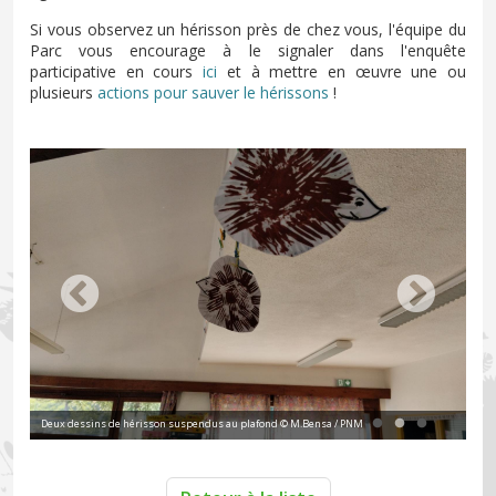
Si vous observez un hérisson près de chez vous, l'équipe du
Parc vous encourage à le signaler dans l'enquête
participative en cours
ici
et à mettre en œuvre une ou
plusieurs
actions pour sauver le hérissons
!
Deux dessins de hérisson suspendus au plafond © M.Bensa / PNM
Un 