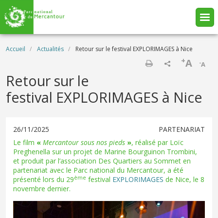
Aller au contenu principal
Fil d'Ariane
Accueil
Actualités
Retour sur le festival EXPLORIMAGES à Nice
+
A
-
A
Imprimer
Retour sur le
festival EXPLORIMAGES à Nice
26/11/2025
PARTENARIAT
Le film
«
Mercantour sous nos pieds
»
, réalisé par Loïc
Preghenella sur un projet de Marine Bourguinon Trombini,
et produit par l’association Des Quartiers au Sommet en
partenariat avec le Parc national du Mercantour, a été
ème
présenté lors du 29
festival
EXPLORIMAGES
de Nice, le 8
novembre dernier.