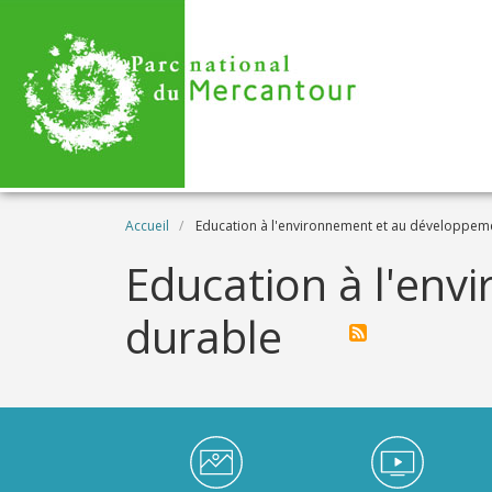
Aller au contenu principal
Fil d'Ariane
Accueil
Education à l'environnement et au développem
Education à l'en
durable
Médiathèque Footer