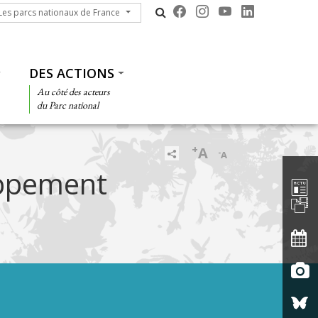
s parcs nationaux de France
Les parcs nationaux de France
DES ACTIONS
Au côté des acteurs
du Parc national
+
A
-
A
Barre d'
oppement