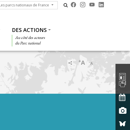
s parcs nationaux de France
Les parcs nationaux de France
DES ACTIONS
Au côté des acteurs
du Parc national
+
A
-
A
Barre d'