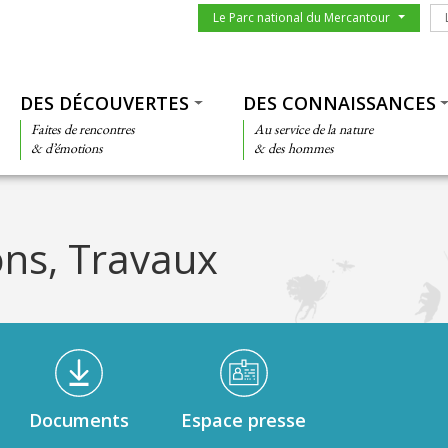
Menu du parc
Le
Le Parc national du Mercantour
Thématiques
DES DÉCOUVERTES
DES CONNAISSANCES
Faites de rencontres
Au service de la nature
& d’émotions
& des hommes
ons, Travaux
Documents
Espace presse