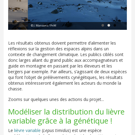
© J. Mansons / PnM
© J
Les résultats obtenus doivent permettre d’alimenter les
réflexions sur la gestion des espaces alpins dans un
contexte de changement climatique. Les publics ciblés sont
donc larges allant du grand public aux accompagnateurs et
guide en montagne en passant par les éleveurs et les
bergers par exemple. Par ailleurs, s’agissant de deux espèces
qui font l’objet de prélèvements cynégétiques, les résultats
obtenus intéresseront également les acteurs du monde la
chasse.
Zooms sur quelques unes des actions du projet...
Modéliser la distribution du lièvre
variable grâce à la génétique !
Le
lièvre variable
(
Lepus timidus
) est une espèce