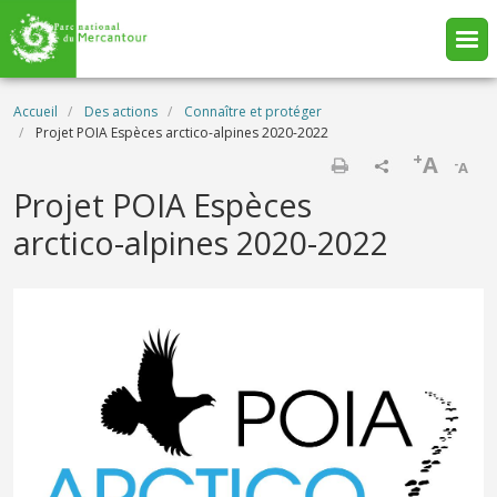
Aller au contenu principal
Fil d'Ariane
Accueil
Des actions
Connaître et protéger
Projet POIA Espèces arctico-alpines 2020-2022
+
A
-
A
Imprimer
Projet POIA Espèces
arctico-alpines 2020-2022