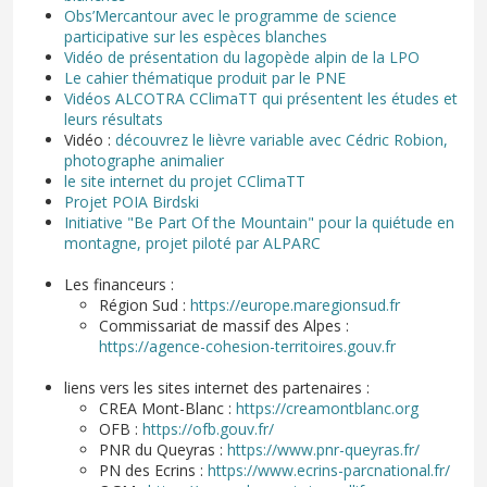
Obs’Mercantour avec le programme de science
participative sur les espèces blanches
Vidéo de présentation du lagopède alpin de la LPO
Le cahier thématique produit par le PNE
Vidéos ALCOTRA CClimaTT qui présentent les études et
leurs résultats
Vidéo :
découvrez le lièvre variable avec Cédric Robion,
photographe animalier
le site internet du projet CClimaTT
Projet POIA Birdski
Initiative "Be Part Of the Mountain" pour la quiétude en
montagne, projet piloté par ALPARC
Les financeurs :
Région Sud :
https://europe.maregionsud.fr
Commissariat de massif des Alpes :
https://agence-cohesion-territoires.gouv.fr
liens vers les sites internet des partenaires :
CREA Mont-Blanc :
https://creamontblanc.org
OFB :
https://ofb.gouv.fr/
PNR du Queyras :
https://www.pnr-queyras.fr/
PN des Ecrins :
https://www.ecrins-parcnational.fr/