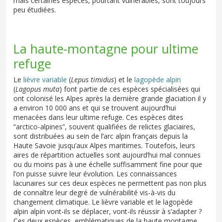
mais certaines espèces, pourtant vulnérables, sont toujours
peu étudiées.
La haute-montagne pour ultime
refuge
Le
lièvre variable
(
Lepus timidus
) et le
lagopède alpin
(
Lagopus muta
) font partie de ces espèces spécialisées qui
ont colonisé les Alpes après la dernière grande glaciation il y
a environ 10 000 ans et qui se trouvent aujourd’hui
menacées dans leur ultime refuge. Ces espèces dites
“arctico-alpines”, souvent qualifiées de relictes glaciaires,
sont distribuées au sein de l’arc alpin français depuis la
Haute Savoie jusqu’aux Alpes maritimes. Toutefois, leurs
aires de répartition actuelles sont aujourd’hui mal connues
ou du moins pas à une échelle suffisamment fine pour que
l’on puisse suivre leur évolution. Les connaissances
lacunaires sur ces deux espèces ne permettent pas non plus
de connaître leur degré de vulnérabilité vis-à-vis du
changement climatique. Le lièvre variable et le lagopède
alpin alpin vont-ils se déplacer, vont-ils réussir à s’adapter ?
Ces deux espèces, emblématiques de la haute montagne,