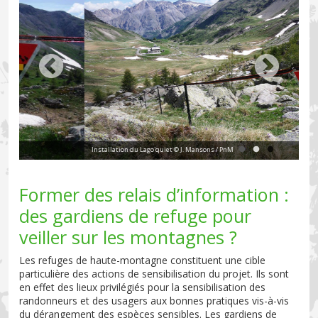
Installation du Lago'quiet © J. Mansons / PnM
Ins
Former des relais d’information :
des gardiens de refuge pour
veiller sur les montagnes ?
Les refuges de haute-montagne constituent une cible
particulière des actions de sensibilisation du projet. Ils sont
en effet des lieux privilégiés pour la sensibilisation des
randonneurs et des usagers aux bonnes pratiques vis-à-vis
du dérangement des espèces sensibles. Les gardiens de