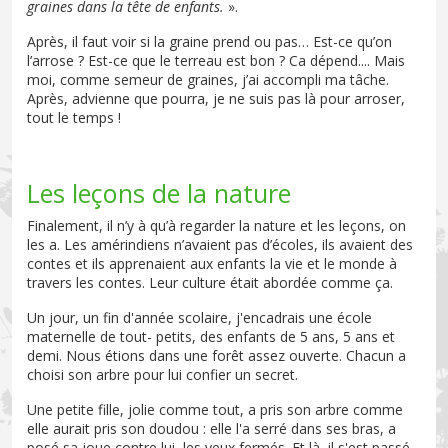
graines dans la tête de enfants.
».
Après, il faut voir si la graine prend ou pas… Est-ce qu’on
l’arrose ? Est-ce que le terreau est bon ? Ca dépend.... Mais
moi, comme semeur de graines, j’ai accompli ma tâche.
Après, advienne que pourra, je ne suis pas là pour arroser,
tout le temps !
Les leçons de la nature
Finalement, il n’y à qu’à regarder la nature et les leçons, on
les a. Les amérindiens n’avaient pas d’écoles, ils avaient des
contes et ils apprenaient aux enfants la vie et le monde à
travers les contes. Leur culture était abordée comme ça.
Un jour, un fin d'année scolaire, j'encadrais une école
maternelle de tout- petits, des enfants de 5 ans, 5 ans et
demi. Nous étions dans une forêt assez ouverte. Chacun a
choisi son arbre pour lui confier un secret.
Une petite fille, jolie comme tout, a pris son arbre comme
elle aurait pris son doudou : elle l'a serré dans ses bras, a
posé sa joue contre lui, les yeux fermés. Et là, il s'est passé