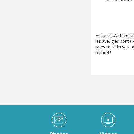
En tant qu'artiste, 
les aveugles sont trè
rates mais tu sais,
naturel !
Médiathèque Footer
Photos
Videos