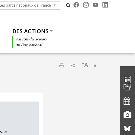
s parcs nationaux de France
Les parcs nationaux de France
DES ACTIONS
Au côté des acteurs
du Parc national
+
A
-
A
Barre d'
Imprimer
s. »