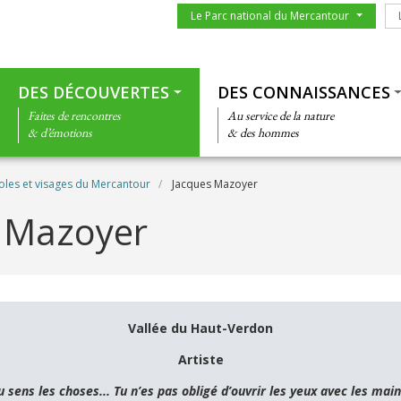
Menu du parc
Le
Le Parc national du Mercantour
Thématiques
DES DÉCOUVERTES
DES CONNAISSANCES
Faites de rencontres
Au service de la nature
& d’émotions
& des hommes
oles et visages du Mercantour
Jacques Mazoyer
 Mazoyer
Vallée du Haut-Verdon
Artiste
u sens les choses... Tu n’es pas obligé d’ouvrir les yeux avec les main