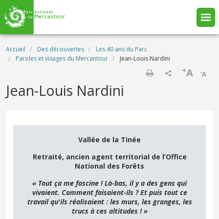
Aller au contenu principal
Fil d'Ariane
Accueil
Des découvertes
Les 40 ans du Parc
Paroles et visages du Mercantour
Jean-Louis Nardini
+
A
-
A
Imprimer
Jean-Louis Nardini
Vallée de la Tinée
Retraité, ancien agent territorial de l’Office
National des Forêts
« Tout ça me fascine ! Là-bas, il y a des gens qui
vivaient. Comment faisaient-ils ? Et puis tout ce
travail qu'ils réalisaient : les murs, les granges, les
trucs à ces altitudes ! »