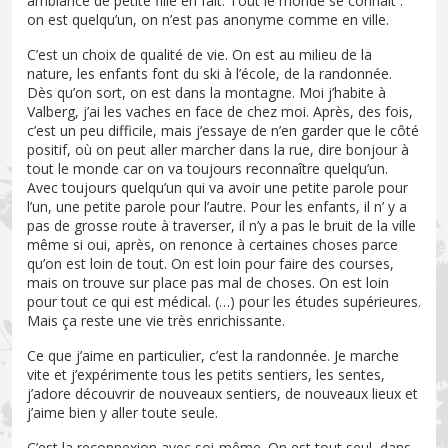
ambiance de petite fille en fait. Tout le monde se connaît :
on est quelqu’un, on n’est pas anonyme comme en ville.
C’est un choix de qualité de vie. On est au milieu de la
nature, les enfants font du ski à l’école, de la randonnée.
Dès qu’on sort, on est dans la montagne. Moi j’habite à
Valberg, j’ai les vaches en face de chez moi. Après, des fois,
c’est un peu difficile, mais j’essaye de n’en garder que le côté
positif, où on peut aller marcher dans la rue, dire bonjour à
tout le monde car on va toujours reconnaître quelqu’un.
Avec toujours quelqu’un qui va avoir une petite parole pour
l’un, une petite parole pour l’autre. Pour les enfants, il n’ y a
pas de grosse route à traverser, il n’y a pas le bruit de la ville
même si oui, après, on renonce à certaines choses parce
qu’on est loin de tout. On est loin pour faire des courses,
mais on trouve sur place pas mal de choses. On est loin
pour tout ce qui est médical. (…) pour les études supérieures.
Mais ça reste une vie très enrichissante.
Ce que j’aime en particulier, c’est la randonnée. Je marche
vite et j’expérimente tous les petits sentiers, les sentes,
j’adore découvrir de nouveaux sentiers, de nouveaux lieux et
j’aime bien y aller toute seule.
C’est la reconnexion avec soi-même. On est tout seul, dans