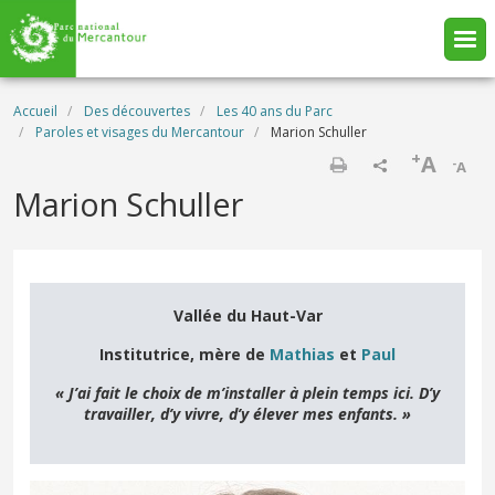
Aller au contenu principal
Fil d'Ariane
Accueil
Des découvertes
Les 40 ans du Parc
Paroles et visages du Mercantour
Marion Schuller
+
A
-
A
Imprimer
Marion Schuller
Vallée du Haut-Var
Institutrice, mère de
Mathias
et
Paul
« J’ai fait le choix de m’installer à plein temps ici. D’y
travailler, d’y vivre, d’y élever mes enfants. »