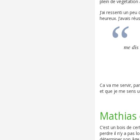
plein de végétation
J’ai ressenti un peu 
heureux. J’avais réu
me dis 
Ca va me servir, pa
et que je me sens un
Mathias 
C’est un bois de cer
perdre il n’y a pas 
déterminer son âge. L