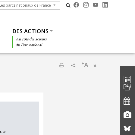
s parcs nationaux de France
Les parcs nationaux de France
DES ACTIONS
Au côté des acteurs
du Parc national
+
A
-
A
Barre d'
Imprimer
. »