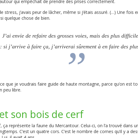
 autour qui empêchait de prendre des prises correctement.
de stress, j’avais peur de lâcher, même si j’étais assuré. (…) Une fois en
ssi quelque chose de bien.
J’ai envie de refaire des grosses voies, mais des plus difficil
: si j’arrive à faire ça, j’arriverai sûrement à en faire des plu
rce que je voudrais faire guide de haute montagne, parce qu’on est tou
 peu libre.
et son bois de cerf
f, ça représente la faune du Mercantour. Celui-ci, on l’a trouvé dans un
longtemps. C’est un quatre cors. C’est le nombre de cornes qu’il y a d
ui, il avait 4 ans.