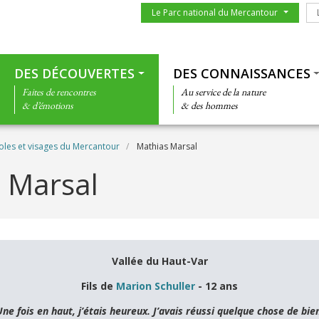
Menu du parc
Le
Le Parc national du Mercantour
Thématiques
DES DÉCOUVERTES
DES CONNAISSANCES
Faites de rencontres
Au service de la nature
& d’émotions
& des hommes
oles et visages du Mercantour
Mathias Marsal
 Marsal
Vallée du Haut-Var
Fils de
Marion Schuller
- 12 ans
Une fois en haut, j’étais heureux. J’avais réussi quelque chose de bien