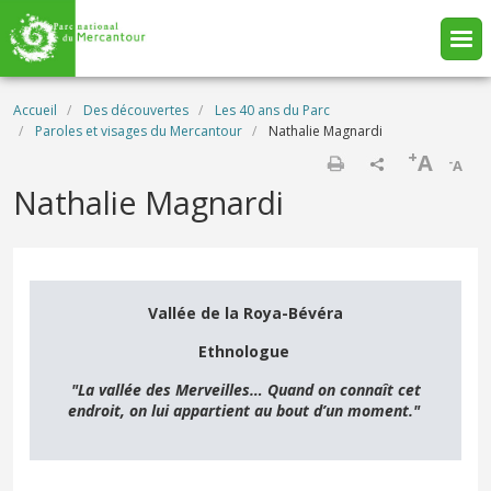
Aller au contenu principal
Fil d'Ariane
Accueil
Des découvertes
Les 40 ans du Parc
Paroles et visages du Mercantour
Nathalie Magnardi
+
A
-
A
Imprimer
Nathalie Magnardi
Vallée de la Roya-Bévéra
Ethnologue
"La vallée des Merveilles… Quand on connaît cet
endroit, on lui appartient au bout d’un moment."