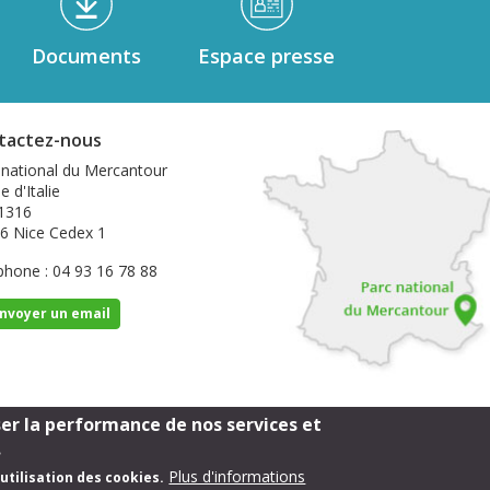
Documents
Espace presse
tactez-nous
 national du Mercantour
e d'Italie
1316
6 Nice Cedex 1
phone : 04 93 16 78 88
nvoyer un email
ser la performance de nos services et
Footer
Mentions légales
.
Plus d'informations
utilisation des cookies.