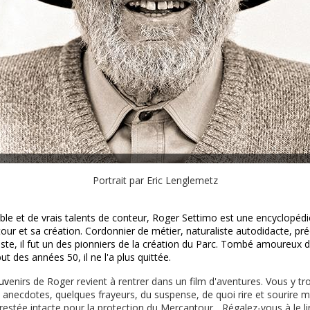
Portrait par Eric Lenglemetz
ble et de vrais talents de conteur, Roger Settimo est une encyclopédie
our et sa création. Cordonnier de métier, naturaliste autodidacte, pr
ste, il fut un des pionniers de la création du Parc. Tombé amoureux de
 des années 50, il ne l'a plus quittée.
uv
enirs de Roger revient à rentrer dans un film d'aventures. Vous y tr
anecdotes, quelques frayeurs, du suspense, de quoi rire et sourire m
restée intacte pour la protection du Mercantour... Régalez-vous à le lir