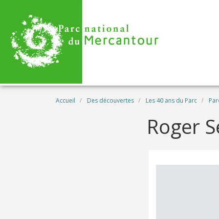
Aller au contenu principal
Fil d'Ariane
Accueil
Des découvertes
Les 40 ans du Parc
Par
Roger S