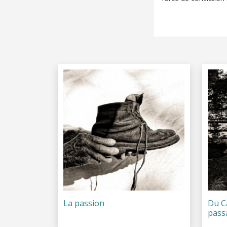
La passion
Du C
passa