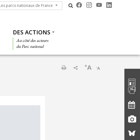
s parcs nationaux de France
Les parcs nationaux de France
DES ACTIONS
Au côté des acteurs
du Parc national
+
A
-
A
Barre d'
Imprimer