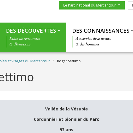
Menu du parc
Le
Le Parc national du Mercantour
Thématiques
DES DÉCOUVERTES
DES CONNAISSANCES
Faites de rencontres
Au service de la nature
& d’émotions
& des hommes
oles et visages du Mercantour
Roger Settimo
ettimo
Vallée de la Vésubie
Cordonnier et pionnier du Parc
93 ans