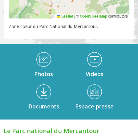
Leaflet
|
©
OpenStreetMap
contributors
Zone coeur du Parc National du Mercantour.
Médiathèque Footer
Photos
Videos
Documents
Espace presse
Le Parc national du Mercantour