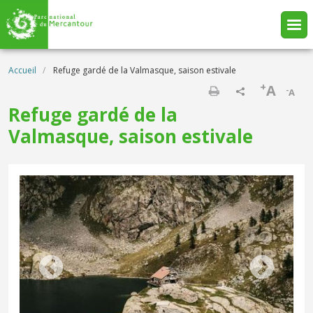
Aller au contenu principal
Fil d'Ariane
Accueil
Refuge gardé de la Valmasque, saison estivale
+
A
-
A
Imprimer
Refuge gardé de la
Valmasque, saison estivale