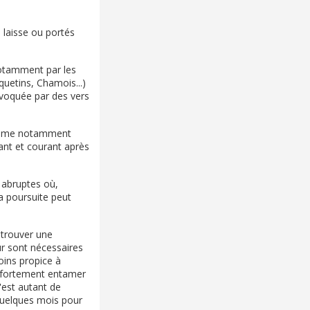
n laisse ou portés
notamment par les
quetins, Chamois...)
ovoquée par des vers
exprime notamment
yant et courant après
 abruptes où,
la poursuite peut
etrouver une
eur sont nécessaires
oins propice à
t fortement entamer
'est autant de
quelques mois pour