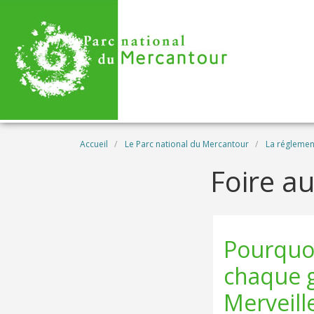
Aller au contenu principal
Fil d'Ariane
Accueil
Le Parc national du Mercantour
La réglemen
Foire a
Pourquoi 
chaque g
Merveill