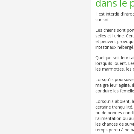
dans le 
Il est interdit d’in
sur soi.
Les chiens sont por
selles et l'urine. C
et peuvent provoque
intestinaux hébergés
Quelque soit leur ta
lorsqu'ils jouent. L
les marmottes, les c
Lorsqu'ils poursuiv
malgré leur agilité, 
conduire les femelle
Lorsqu'ils aboient, 
certaine tranquillit
ou de bonnes conditi
l'alimentation ou a
les chances de surv
temps perdu à ne pa