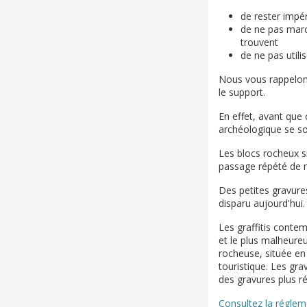
de rester impé
de ne pas march
trouvent
de ne pas util
Nous vous rappelons 
le support.
En effet, avant que
archéologique se so
Les blocs rocheux s
passage répété de 
Des petites gravures
disparu aujourd'hui.
Les graffitis conte
et le plus malheureux
rocheuse, située en
touristique. Les gra
des gravures plus ré
Consultez la réglem