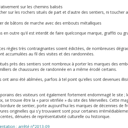
rativement sur les chemins balisés
er sur les rochers situés de part et d'autre des sentiers, ni toucher a
iser de bâtons de marche avec des embouts métalliques
en outre qu'il est interdit de faire quelconque marque, graffiti ou gr
 ces règles très contraignantes soient édictées, de nombreuses dégrad
nt accumulées au fil des visites et des randonnées.
itués près des sentiers sont nombreux à porter les marques des embo
milliers de chaussures de randonnée en a même érodé certains.
 ont ainsi été abîmées, parfois à tel point qu'elles sont devenues illisi
mporains des visiteurs ont également fortement endommagé le site ; l
, se trouve être la « paroi vitrifiée » du site des Merveilles. Cette ma
 bordure de sentier, porte aujourd'hui les marques de décennies de f
vures originelles qui s'y trouvaient sont pour certaines irrémédiable
centes, dénuées de représentativité culturelle ou historique.
entation : arrêté n°2013-09