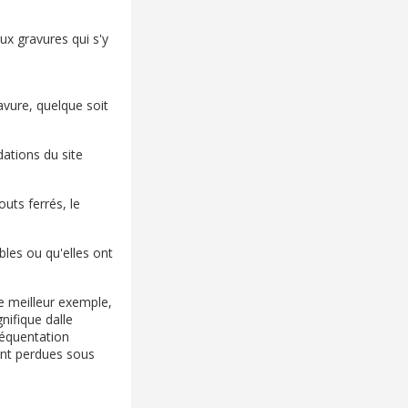
ux gravures qui s'y
avure, quelque soit
ations du site
uts ferrés, le
bles ou qu'elles ont
e meilleur exemple,
gnifique dalle
réquentation
ment perdues sous