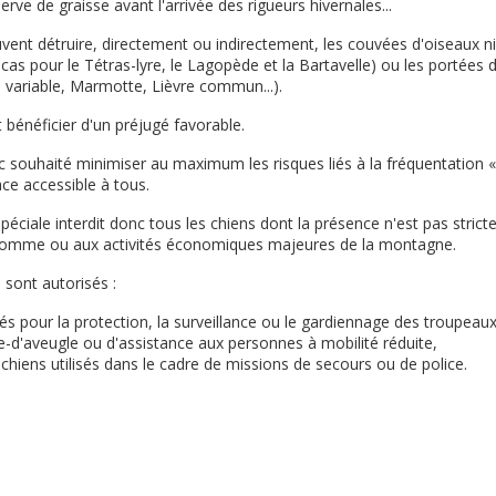
erve de graisse avant l'arrivée des rigueurs hivernales...
euvent détruire, directement ou indirectement, les couvées d'oiseaux 
cas pour le Tétras-lyre, le Lagopède et la Bartavelle) ou les portées d
variable, Marmotte, Lièvre commun...).
 bénéficier d'un préjugé favorable.
nc souhaité minimiser au maximum les risques liés à la fréquentation 
ce accessible à tous.
éciale interdit donc tous les chiens dont la présence n'est pas stric
'homme ou aux activités économiques majeures de la montagne.
s sont autorisés :
isés pour la protection, la surveillance ou le gardiennage des troupeaux
de-d'aveugle ou d'assistance aux personnes à mobilité réduite,
s chiens utilisés dans le cadre de missions de secours ou de police.