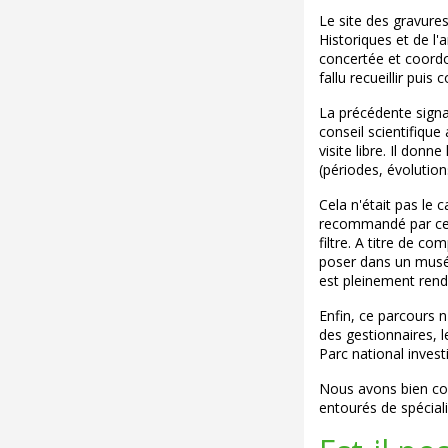
Le site des gravure
Historiques et de l
concertée et coordon
fallu recueillir puis c
La précédente signa
conseil scientifiqu
visite libre. Il don
(périodes, évolution
Cela n'était pas le 
recommandé par ce co
filtre. A titre de c
poser dans un musée
est pleinement rendu
Enfin, ce parcours n
des gestionnaires, l
Parc national inves
Nous avons bien cons
entourés de spécial