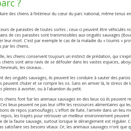
parc ?
troduire des chiens à l’intérieur du cœur du parc national, même tenus e
teurs de parasites de toutes sortes ; ceux-ci peuvent être véhiculés 
ertains de ces parasites sont transmissibles aux ongulés sauvages (Bou
r leur mort. C'est par exemple le cas de la maladie du « tournis » pr
 par les chiens.
ille, les chiens conservent toujours un instinct de prédation, qui s'
es chiens sont ainsi ravis de se défouler dans les vastes espaces, abo
hevreuils, les oiseaux...
ent des ongulés sauvages, ils peuvent les conduire à sauter des parois
ils peuvent chuter et se rompre les os. Sans en arriver là, le stress de 
s pleines à avorter, ou à l'abandon du petit.
les chiens font fuir les animaux sauvages en des lieux où ils peuvent r
é. Ces lieux peuvent ne pas leur offrir les ressources alimentaires qui l
ons de repos (camouflage). L'effort de fuite, l'arrivée dans un lieu m
u repos, les trajets pour retrouver un meilleur environnement peuven
ie de la faune sauvage, surtout lorsque le dérangement est régulier. C
s satisfaire ses besoins vitaux. Or, les animaux sauvages n'ont que 