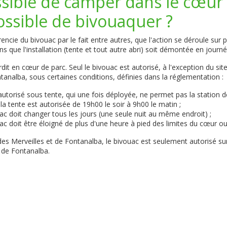
ossible de camper dans le cœur
possible de bivouaquer ?
encie du bivouac par le fait entre autres, que l'action se déroule sur p
 que l'installation (tente et tout autre abri) soit démontée en journé
dit en cœur de parc. Seul le bivouac est autorisé, à l'exception du sit
tanalba, sous certaines conditions, définies dans la réglementation :
autorisé sous tente, qui une fois déployée, ne permet pas la station 
la tente est autorisée de 19h00 le soir à 9h00 le matin ;
uac doit changer tous les jours (une seule nuit au même endroit) ;
uac doit être éloigné de plus d'une heure à pied des limites du cœur ou
des Merveilles et de Fontanalba, le bivouac est seulement autorisé sur 
 de Fontanalba.