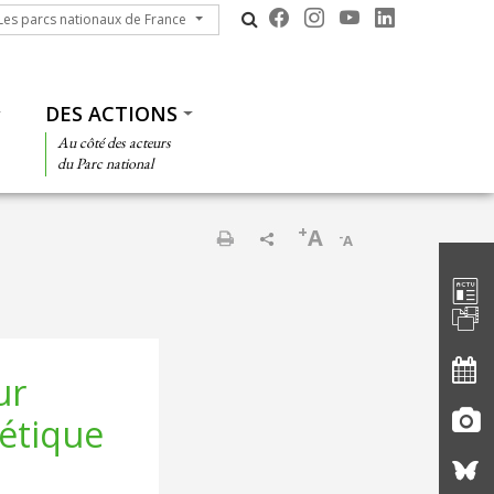
s parcs nationaux de France
Les parcs nationaux de France
DES ACTIONS
Au côté des acteurs
du Parc national
+
A
-
A
Barre d'
Imprimer
ur
létique