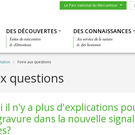
Menu du parc
Le
Le Parc national du Mercantour
Thématiques
DES DÉCOUVERTES
DES CONNAISSANCES
Faites de rencontres
Au service de la nature
& d’émotions
& des hommes
tation
Foire aux questions
ux questions
il n'y a plus d'explications po
ravure dans la nouvelle signa
es?