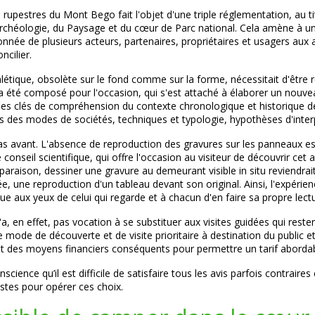
s rupestres du Mont Bego fait l'objet d'une triple réglementation, au
'archéologie, du Paysage et du cœur de Parc national. Cela amène à u
née de plusieurs acteurs, partenaires, propriétaires et usagers aux av
oncilier.
létique, obsolète sur le fond comme sur la forme, nécessitait d'être 
e a été composé pour l'occasion, qui s'est attaché à élaborer un nouv
ne les clés de compréhension du contexte chronologique et historique 
s des modes de sociétés, techniques et typologie, hypothèses d'interp
cas avant. L'absence de reproduction des gravures sur les panneaux est
nseil scientifique, qui offre l'occasion au visiteur de découvrir cet 
omparaison, dessiner une gravure au demeurant visible in situ reviendra
, une reproduction d'un tableau devant son original. Ainsi, l'expérie
e aux yeux de celui qui regarde et à chacun d'en faire sa propre lectu
'a, en effet, pas vocation à se substituer aux visites guidées qui rest
e mode de découverte et de visite prioritaire à destination du public et
tit des moyens financiers conséquents pour permettre un tarif abordab
cience qu’il est difficile de satisfaire tous les avis parfois contrai
istes pour opérer ces choix.