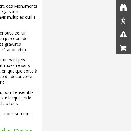
 titre des Monuments
ne gestion
is multiples qu’il a
renouvelée. Un
eau parcours de
des gravures
rétation etc.).
 un parti pris
art rupestre sans
it en quelque sorte à
nce de découverte
re.
ent pour l'ensemble
 sur lesquelles le
le à tous.
res et nous sommes