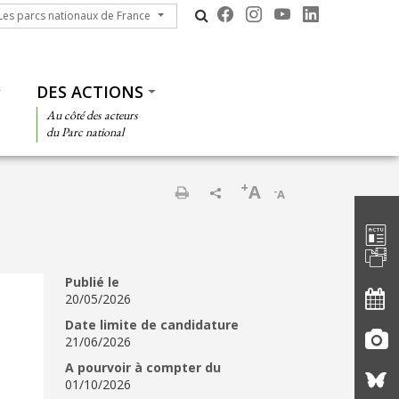
s parcs nationaux de France
Les parcs nationaux de France
DES ACTIONS
Au côté des acteurs
du Parc national
+
A
-
A
Barre d'
Imprimer
Publié le
20/05/2026
Date limite de candidature
21/06/2026
A pourvoir à compter du
01/10/2026