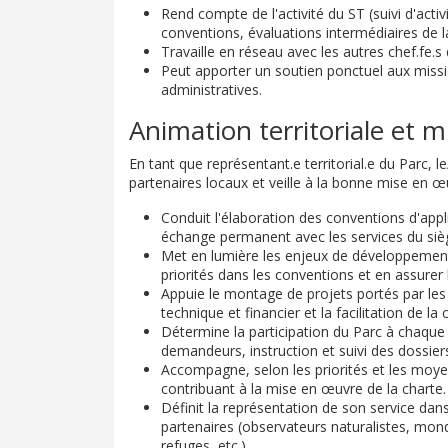
Rend compte de l'activité du ST (suivi d'activi
conventions, évaluations intermédiaires de l
Travaille en réseau avec les autres chef.fe.s 
Peut apporter un soutien ponctuel aux missi
administratives.
Animation territoriale et 
En tant que représentant.e territorial.e du Parc, 
partenaires locaux et veille à la bonne mise en œu
Conduit l'élaboration des conventions d'appl
échange permanent avec les services du siè
Met en lumière les enjeux de développement 
priorités dans les conventions et en assurer l
Appuie le montage de projets portés par les p
technique et financier et la facilitation de la
Détermine la participation du Parc à chaque 
demandeurs, instruction et suivi des dossiers 
Accompagne, selon les priorités et les moyen
contribuant à la mise en œuvre de la charte.
Définit la représentation de son service dan
partenaires (observateurs naturalistes, mon
refuges, etc.).