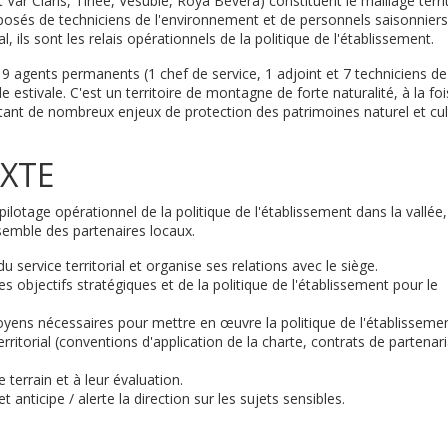
 Var Cians, Tinée, Vésubie, Roya Bevera) constituent le maillage territ
posés de techniciens de l'environnement et de personnels saisonniers
al, ils sont les relais opérationnels de la politique de l'établissement.
 9 agents permanents (1 chef de service, 1 adjoint et 7 techniciens de
 estivale. C'est un territoire de montagne de forte naturalité, à la foi
entant de nombreux enjeux de protection des patrimoines naturel et cul
XTE
e pilotage opérationnel de la politique de l'établissement dans la vallée
ensemble des partenaires locaux.
 service territorial et organise ses relations avec le siège.
es objectifs stratégiques et de la politique de l'établissement pour le
yens nécessaires pour mettre en œuvre la politique de l'établisseme
ritorial (conventions d'application de la charte, contrats de partenari
e terrain et à leur évaluation.
et anticipe / alerte la direction sur les sujets sensibles.