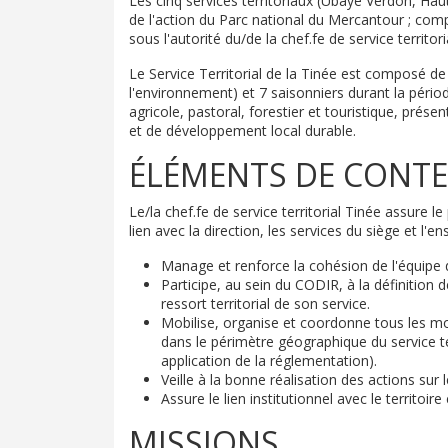
Les cinq services territoriaux (Ubaye Verdon, Haut
de l'action du Parc national du Mercantour ; com
sous l'autorité du/de la chef.fe de service territori
Le Service Territorial de la Tinée est composé de
l'environnement) et 7 saisonniers durant la période
agricole, pastoral, forestier et touristique, prés
et de développement local durable.
ÉLÉMENTS DE CONTE
Le/la chef.fe de service territorial Tinée assure l
lien avec la direction, les services du siège et l'
Manage et renforce la cohésion de l'équipe du
Participe, au sein du CODIR, à la définition d
ressort territorial de son service.
Mobilise, organise et coordonne tous les mo
dans le périmètre géographique du service ter
application de la réglementation).
Veille à la bonne réalisation des actions sur l
Assure le lien institutionnel avec le territoire 
MISSIONS