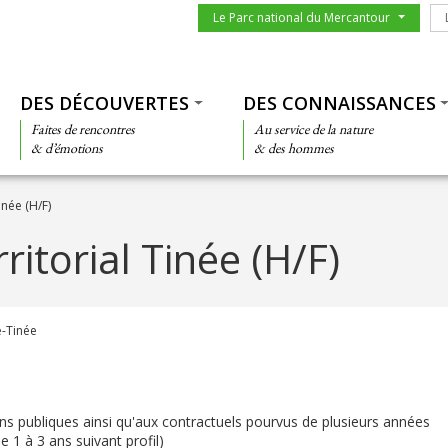
Menu du parc
Le
Le Parc national du Mercantour
Thématiques
DES DÉCOUVERTES
DES CONNAISSANCES
Faites de rencontres
Au service de la nature
& d’émotions
& des hommes
inée (H/F)
ritorial Tinée (H/F)
e-Tinée
ons publiques ainsi qu'aux contractuels pourvus de plusieurs années
 1 à 3 ans suivant profil)