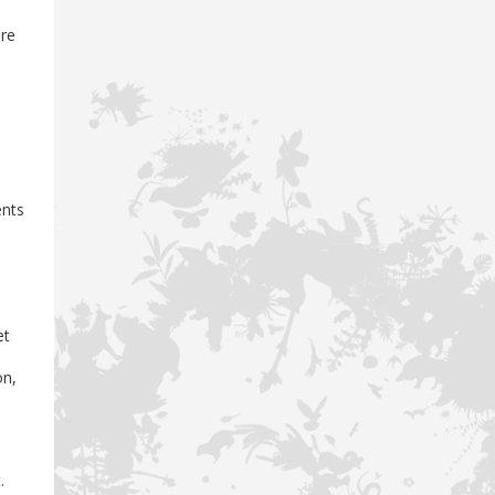
ire
ents
et
on,
.