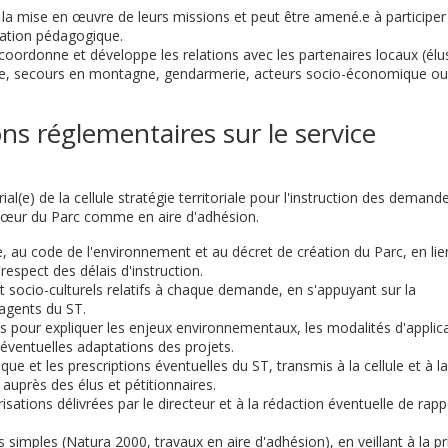
la mise en œuvre de leurs missions et peut être amené.e à participer
ation pédagogique.
 coordonne et développe les relations avec les partenaires locaux (élu
isme, secours en montagne, gendarmerie, acteurs socio-économique ou
ions réglementaires sur le service
orial(e) de la cellule stratégie territoriale pour l'instruction des demand
e cœur du Parc comme en aire d'adhésion.
e, au code de l'environnement et au décret de création du Parc, en lie
respect des délais d'instruction.
t socio-culturels relatifs à chaque demande, en s'appuyant sur la
 agents du ST.
res pour expliquer les enjeux environnementaux, les modalités d'applic
éventuelles adaptations des projets.
ue et les prescriptions éventuelles du ST, transmis à la cellule et à la
 auprès des élus et pétitionnaires.
isations délivrées par le directeur et à la rédaction éventuelle de rap
 simples (Natura 2000, travaux en aire d'adhésion), en veillant à la pr