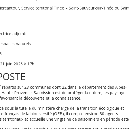
rcantour, Service territorial Tinée – Saint-Sauveur-sur-Tinée ou Sain
ectrice adjointe
espaces naturels
6
21 juin 2026 à 17h
POSTE
² répartis sur 28 communes dont 22 dans le département des Alpes-
Haute-Provence. Sa mission est de protéger la nature, les paysages 
n favorisant la découverte et la connaissance.
cé sous la tutelle du ministère chargé de la transition écologique et
ice français de la biodiversité (OFB), il compte environ 80 agents
 territoriaux et accueille une vingtaine de saisonniers en période esti