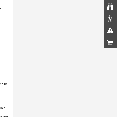
t-
et la
vale.