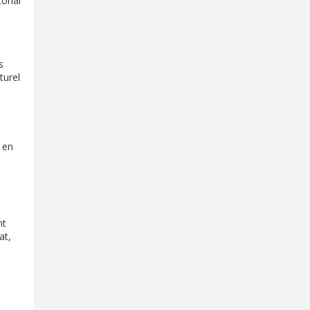
orial
s
turel
, en
nt
at,