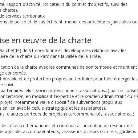
té, rapport d'activité, indicateurs du contrat d'objectifs, suivi des
a charte).
de services territoriaux.
ons de police et, le cas échéant, mener des procédures judiciaires ou
mise en œuvre de la charte
le/la chef(fe) de ST coordonne et développe les relations avec les
vre de la charte du Parc dans la vallée de la Tinée.
ication de la charte avec les communes de son territoire et maintient
ge concernés.
durable et de protection propres au territoire pour faire émerger les
e suivi.
artenaires (élus, socio-professionnels, associations...) par un consei
 concertation, en mobilisant l'expertise et le soutien administratif du si
projet, notamment via le dispositif de subventions (appui aux
en lien avec la cellule stratégique et les assistantes).
s, d'autres porteurs de projets (intercommunalités, associations...)
s les réseaux thématiques et contribue à l'animation de réseaux de
de agricole, accompagnateurs, chasseurs, acteurs culturels, gardiens