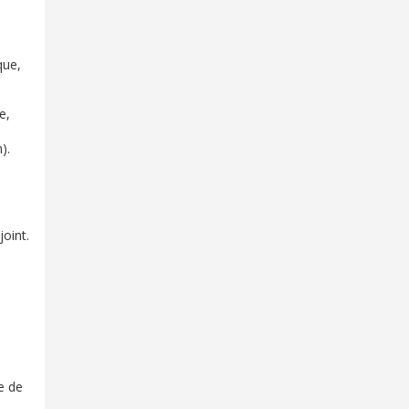
que,
e,
).
oint.
e de