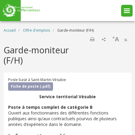
Aller au contenu principal
Fil d'Ariane
Accueil
Offre d'emplois
Garde-moniteur (F/H)
+
A
-
A
Imprimer
Garde-moniteur
(F/H)
Poste basé à Saint-Martin-Vésubie
Fiche de poste (.pdf)
Service territorial Vésubie
Poste à temps complet de catégorie B
Ouvert aux fonctionnaires des différentes fonctions
publiques ainsi qu’aux contractuels pourvus de plusieurs
années d’expérience dans le domaine.