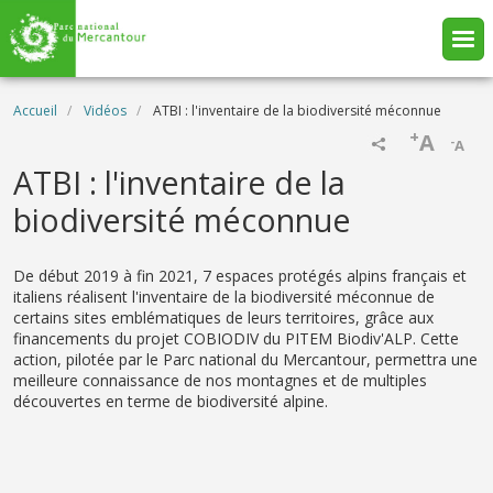
Aller au contenu principal
Fil d'Ariane
Accueil
Vidéos
ATBI : l'inventaire de la biodiversité méconnue
+
A
-
A
Name
ATBI : l'inventaire de la
biodiversité méconnue
Description
De début 2019 à fin 2021, 7 espaces protégés alpins français et
italiens réalisent l'inventaire de la biodiversité méconnue de
certains sites emblématiques de leurs territoires, grâce aux
financements du projet COBIODIV du PITEM Biodiv'ALP. Cette
action, pilotée par le Parc national du Mercantour, permettra une
meilleure connaissance de nos montagnes et de multiples
découvertes en terme de biodiversité alpine.