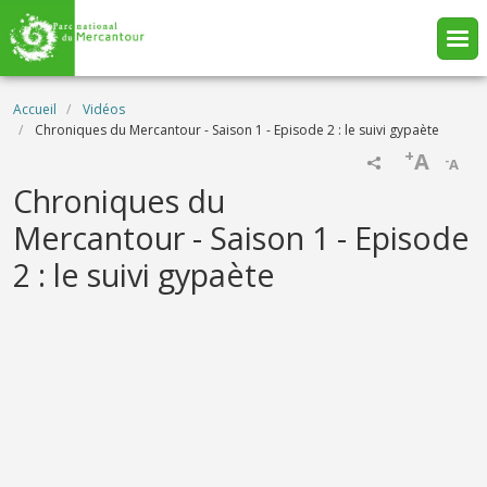
Aller au contenu principal
Fil d'Ariane
Accueil
Vidéos
Chroniques du Mercantour - Saison 1 - Episode 2 : le suivi gypaète
+
A
-
A
Name
Chroniques du
Mercantour - Saison 1 - Episode
2 : le suivi gypaète