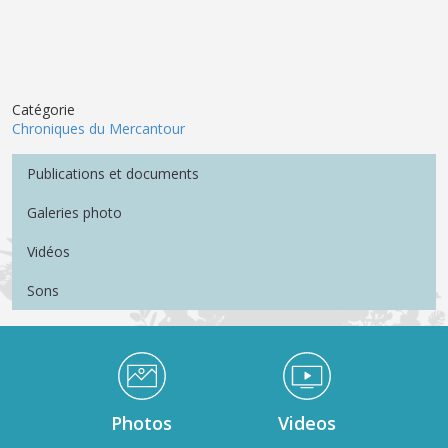
Catégorie
Chroniques du Mercantour
Menu Médiathèque
Publications et documents
Galeries photo
Vidéos
Sons
Médiathèque Footer
Photos
Videos