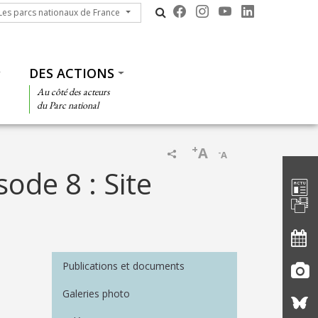
s parcs nationaux de France
Les parcs nationaux de France
DES ACTIONS
Au côté des acteurs
du Parc national
+
A
-
A
Barre d'
ode 8 : Site
Menu Médiathèque
Publications et documents
Galeries photo