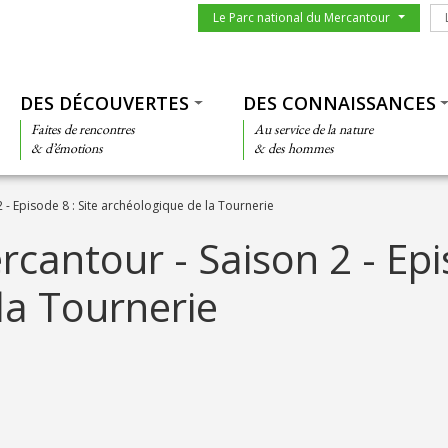
Menu du parc
Le
Le Parc national du Mercantour
Thématiques
DES DÉCOUVERTES
DES CONNAISSANCES
Faites de rencontres
Au service de la nature
& d’émotions
& des hommes
- Episode 8 : Site archéologique de la Tournerie
antour - Saison 2 - Epis
la Tournerie