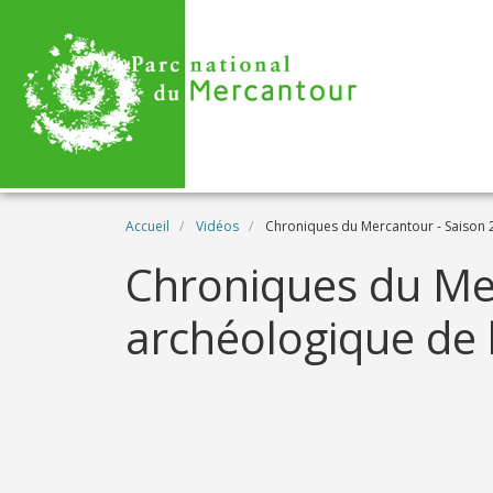
Aller au contenu principal
Fil d'Ariane
Accueil
Vidéos
Chroniques du Mercantour - Saison 2 
Name
Chroniques du Merc
archéologique de 