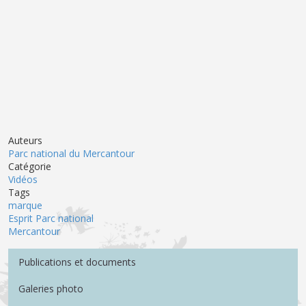
Auteurs
Parc national du Mercantour
Catégorie
Vidéos
Tags
marque
Esprit Parc national
Mercantour
Menu Médiathèque
Publications et documents
Galeries photo