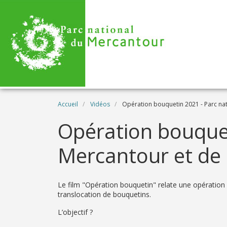
Aller au contenu principal
Fil d'Ariane
Accueil
Vidéos
Opération bouquetin 2021 - Parc nat
Name
Opération bouquet
Mercantour et de 
Description
Le film "Opération bouquetin" relate une opération 
translocation de bouquetins.
L’objectif ?