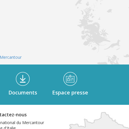
u Mercantour
Documents
Espace presse
tactez-nous
 national du Mercantour
e d'Italie