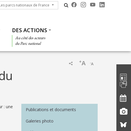
s parcs nationaux de France
Les parcs nationaux de France
DES ACTIONS
Au côté des acteurs
du Parc national
+
A
-
A
Barre d'
 du
Menu Médiathèque
r : une
Publications et documents
Galeries photo