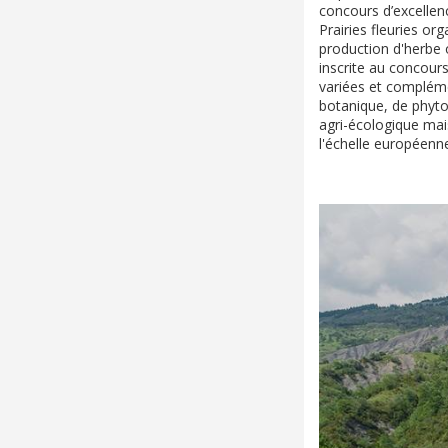
concours d’excellen
Prairies fleuries or
production d'herbe o
inscrite au concour
variées et compléme
botanique, de phytos
agri-écologique mai
l'échelle européenn