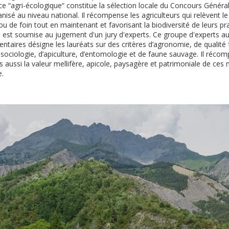
ce “agri-écologique“ constitue la sélection locale du Concours Général
ganisé au niveau national. Il récompense les agriculteurs qui relèvent le
u de foin tout en maintenant et favorisant la biodiversité de leurs pra
s est soumise au jugement d'un jury d'experts. Ce groupe d'experts 
ntaires désigne les lauréats sur des critères d’agronomie, de qualité
ociologie, d’apiculture, d’entomologie et de faune sauvage. Il récomp
s aussi la valeur mellifère, apicole, paysagère et patrimoniale de ces
e.