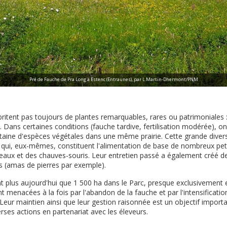
Pré de Fauche de Pra Long à Estenc (Entraunes), par L.Martin-Dhermont/PNM
abritent pas toujours de plantes remarquables, rares ou patrimoniales : 
se. Dans certaines conditions (fauche tardive, fertilisation modérée), o
taine d'espèces végétales dans une même prairie. Cette grande diversi
qui, eux-mêmes, constituent l'alimentation de base de nombreux peti
aux et des chauves-souris. Leur entretien passé a également créé d
ies (amas de pierres par exemple).
nt plus aujourd'hui que 1 500 ha dans le Parc, presque exclusivement 
nt menacées à la fois par l'abandon de la fauche et par l'intensificati
). Leur maintien ainsi que leur gestion raisonnée est un objectif importa
rses actions en partenariat avec les éleveurs.