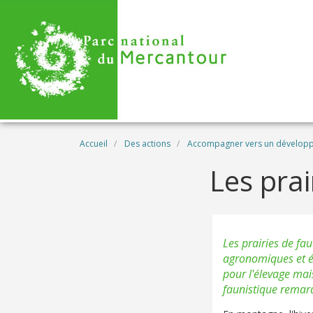
Aller au contenu principal
Fil d'Ariane
Accueil
Des actions
Accompagner vers un dévelop
Les prai
Les prairies de fau
agronomiques et éc
pour l'élevage mais
faunistique remarq