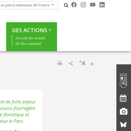
s parcs nationaux de France
Les parcs nationaux de France
DES ACTIONS
Au côté des acteurs
du Parc national
+
A
-
A
Barre d'
Imprimer
nt de forts enjeux
ssource fourragère
 floristique et
our le Parc.