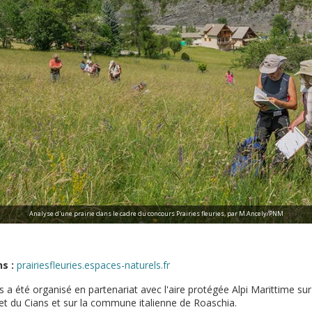
Analyse d'une prairie dans le cadre du concours Prairies fleuries, par M.Ancely/PNM
s :
prairiesfleuries.espaces-naturels.fr
s a été organisé en partenariat avec l'aire protégée Alpi Marittime 
 et du Cians et sur la commune italienne de Roaschia.