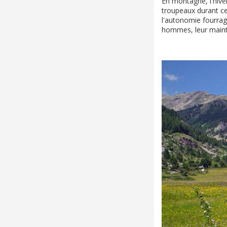
En montagne, l'hive
troupeaux durant ces
l'autonomie fourragè
hommes, leur mainti