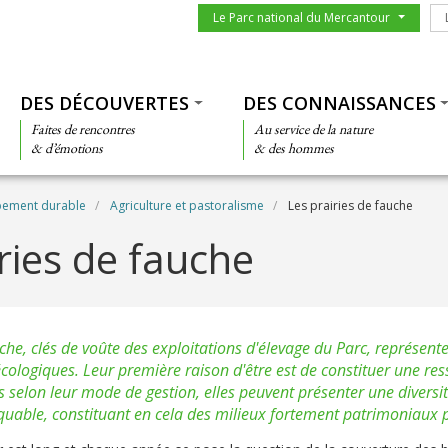
Menu du parc
Le
Le Parc national du Mercantour
Thématiques
DES DÉCOUVERTES
DES CONNAISSANCES
Faites de rencontres
Au service de la nature
& d’émotions
& des hommes
pement durable
Agriculture et pastoralisme
Les prairies de fauche
ries de fauche
che, clés de voûte des exploitations d'élevage du Parc, représente
ologiques. Leur première raison d'être est de constituer une re
 selon leur mode de gestion, elles peuvent présenter une diversité
uable, constituant en cela des milieux fortement patrimoniaux p