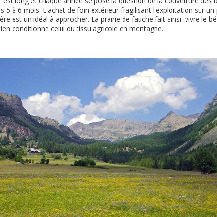
r est long et chaque année se pose la question de la couverture des 
 5 à 6 mois. L'achat de foin extérieur fragilisant l'exploitation sur un 
re est un idéal à approcher. La prairie de fauche fait ainsi vivre le bé
en conditionne celui du tissu agricole en montagne.