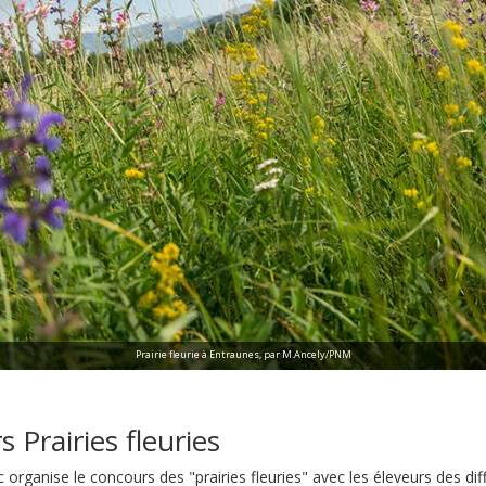
Prairie fleurie à Entraunes, par M.Ancely/PNM
 Prairies fleuries
 organise le concours des "prairies fleuries" avec les éleveurs des dif