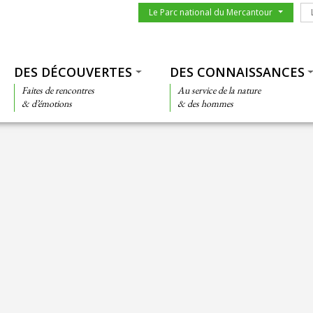
Menu du parc
Le
Le Parc national du Mercantour
Thématiques
DES DÉCOUVERTES
DES CONNAISSANCES
Faites de rencontres
Au service de la nature
& d’émotions
& des hommes