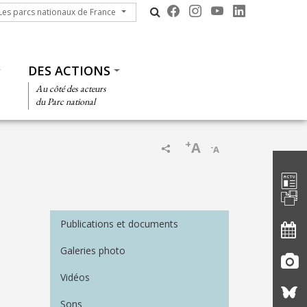
s parcs nationaux de France
Les parcs nationaux de France
DES ACTIONS
Au côté des acteurs
du Parc national
+
A
-
A
Barre d'
Menu Médiathèque
Publications et documents
Galeries photo
Vidéos
Sons